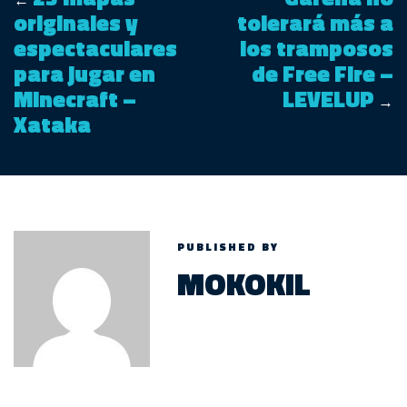
originales y
tolerará más a
espectaculares
los tramposos
para jugar en
de Free Fire –
Minecraft –
LEVELUP
→
Xataka
PUBLISHED BY
MOKOKIL