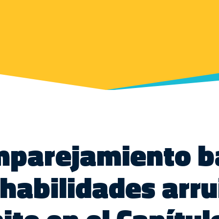
mparejamiento 
 habilidades arru