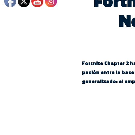
Fortn
N
Fortnite Chapter 2 h
pasión entre la bas
generalizado: el em