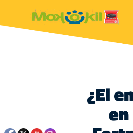
¿El e
en