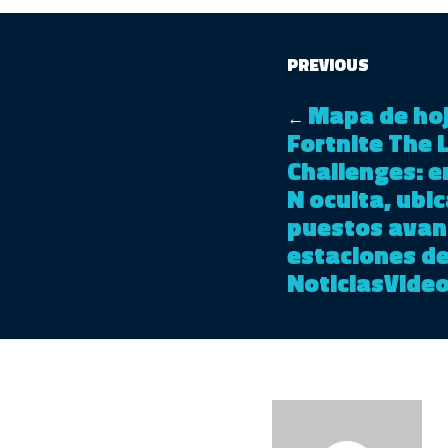
PREVIOUS
Mapa de hoj
←
Fortnite The
Challenges: e
N oculta, ubi
puestos avan
estaciones d
NoticiasVide