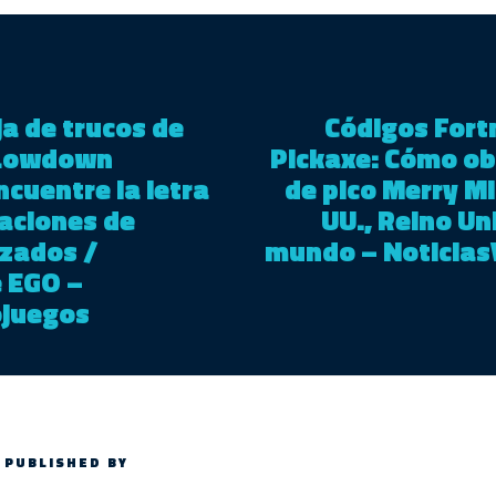
a de trucos de
Códigos Fort
 Lowdown
Pickaxe: Cómo ob
ncuentre la letra
de pico Merry Mi
caciones de
UU., Reino Un
zados /
mundo – Noticias
e EGO –
ojuegos
PUBLISHED BY