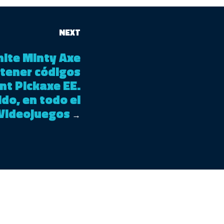
NEXT
nite Minty Axe
tener códigos
nt Pickaxe EE.
ido, en todo el
Videojuegos
→