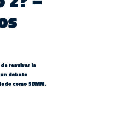
o 2? –
os
de reavivar la
 un debate
eviado como SBMM.