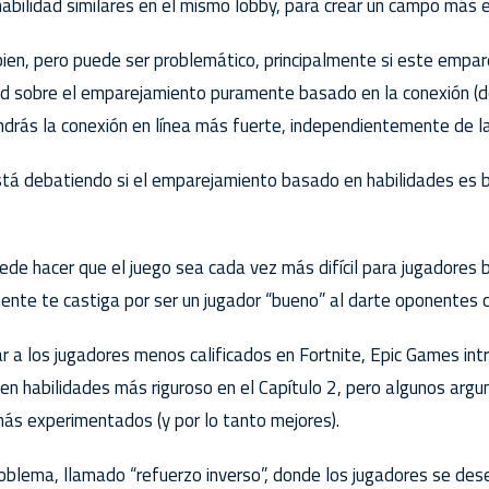
habilidad similares en el mismo lobby, para crear un campo más e
bien, pero puede ser problemático, principalmente si este emp
dad sobre el emparejamiento puramente basado en la conexión (
ndrás la conexión en línea más fuerte, independientemente de la 
tá debatiendo si el emparejamiento basado en habilidades es b
de hacer que el juego sea cada vez más difícil para jugadores 
ente te castiga por ser un jugador “bueno” al darte oponentes c
r a los jugadores menos calificados en Fortnite, Epic Games int
 habilidades más riguroso en el Capítulo 2, pero algunos argu
ás experimentados (y por lo tanto mejores).
roblema, llamado “refuerzo inverso”, donde los jugadores se d