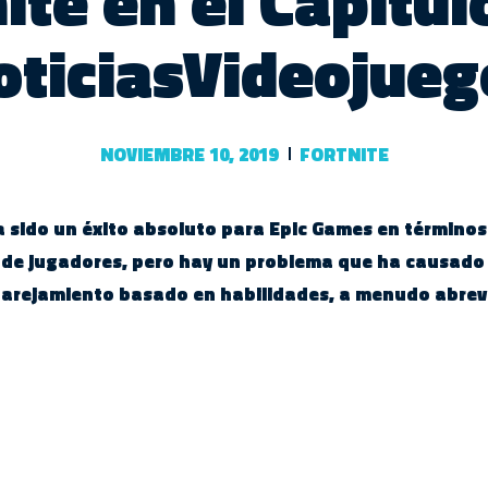
ite en el Capítul
oticiasVideojueg
NOVIEMBRE 10, 2019
FORTNITE
a sido un éxito absoluto para Epic Games en términos 
e de jugadores, pero hay un problema que ha causado
parejamiento basado en habilidades, a menudo abr