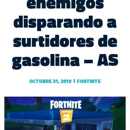
enemigos
disparando a
surtidores de
gasolina – AS
OCTUBRE 31, 2019
FORTNITE