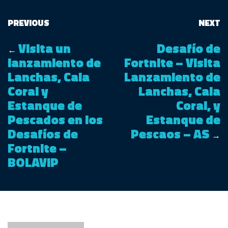
PREVIOUS
NEXT
Visita un
Desafío de
←
lanzamiento de
Fortnite – Visita
Lanchas, Cala
Lanzamiento de
Coral y
Lanchas, Cala
Estanque de
Coral, y
Pescados en los
Estanque de
Desafíos de
Pescaos – AS
→
Fortnite –
BOLAVIP