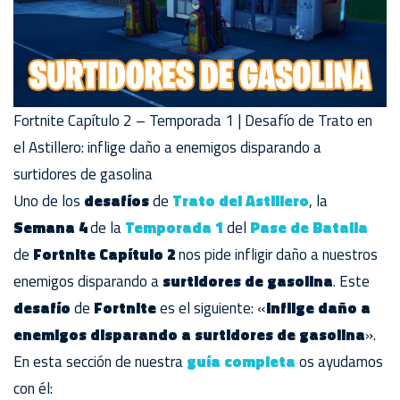
Fortnite Capítulo 2 – Temporada 1 | Desafío de Trato en
el Astillero: inflige daño a enemigos disparando a
surtidores de gasolina
Uno de los
desafíos
de
Trato del Astillero
, la
Semana 4
de la
Temporada 1
del
Pase de Batalla
de
Fortnite Capítulo 2
nos pide infligir daño a nuestros
enemigos disparando a
surtidores de gasolina
. Este
desafío
de
Fortnite
es el siguiente: «
Inflige daño a
enemigos disparando a surtidores de gasolina
».
En esta sección de nuestra
guía completa
os ayudamos
con él: