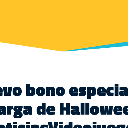
vo bono especia
arga de Hallowe
oticiasVideojueg