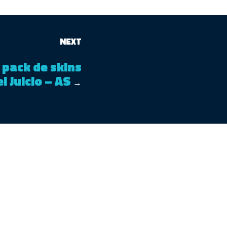
NEXT
l pack de skins
l Juicio – AS
→