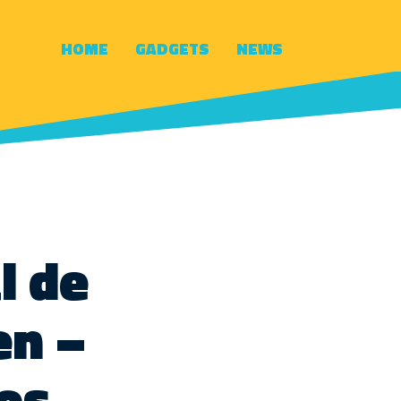
HOME
GADGETS
NEWS
l de
en –
os