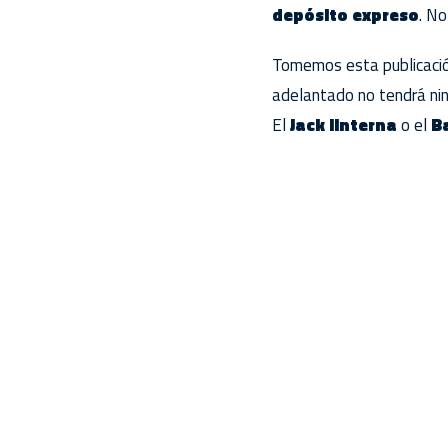
depósito expreso
. No
Tomemos esta publicación
adelantado no tendrá ning
El
Jack linterna
o el
B