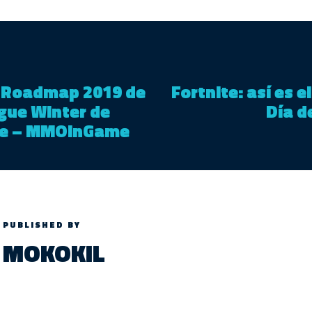
l Roadmap 2019 de
Fortnite: así es e
gue Winter de
Día de
ue – MMOinGame
PUBLISHED BY
MOKOKIL