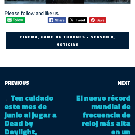
Please follow and like us:
CINEMA, GAME OF THRONES - SEASON 8,
NOTICIAS
PREVIOUS
NEXT
Ten cuidado
El nuevo récord
←
este mes de
mundial de
junio al jugar a
frecuencia de
Dead by
reloj más alta
Daylight,
en un