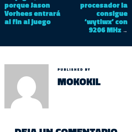
porque Jason
procesador la
Vorhees entrará
consigue
al fin al juego
‘wytiwx’ con
9206 MHz
→
PUBLISHED BY
MOKOKIL
DEJA UN COMENTARIO