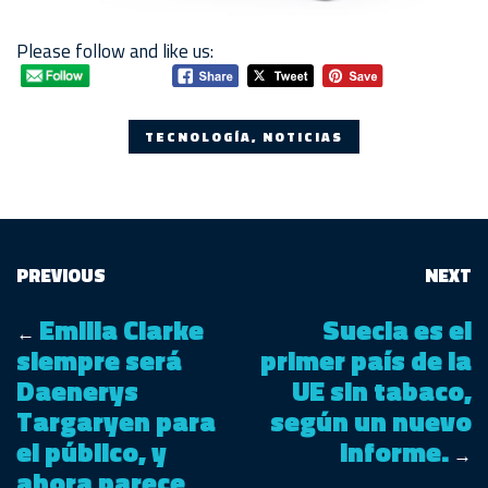
Please follow and like us:
TECNOLOGÍA, NOTICIAS
PREVIOUS
NEXT
Emilia Clarke
Suecia es el
←
siempre será
primer país de la
Daenerys
UE sin tabaco,
Targaryen para
según un nuevo
el público, y
informe.
→
ahora parece