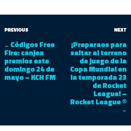
PREVIOUS
NEXT
Códigos Free
¡Preparaos para
←
Fire: canjea
saltar al terreno
premios este
de juego de la
domingo 24 de
Copa Mundial en
mayo – KCH FM
la temporada 23
de Rocket
League! –
Rocket League ®
→