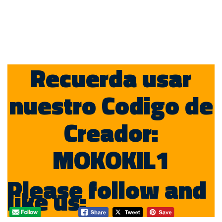
Recuerda usar
nuestro Codigo de
Creador:
MOKOKIL1
Please follow and
like us: