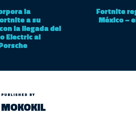
orpora la
Fortnite re
ortnite a su
México – 
con la llegada del
 Electric al
 Porsche
PUBLISHED BY
MOKOKIL