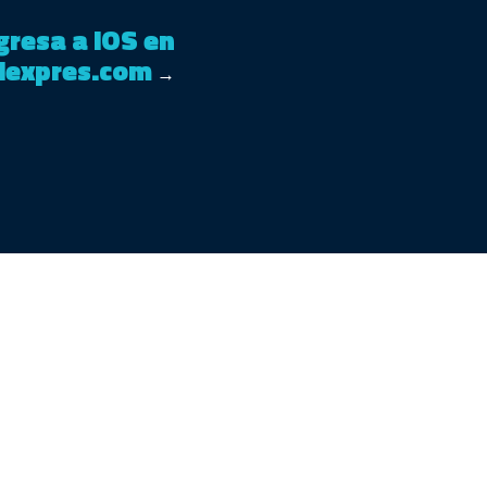
gresa a iOS en
elexpres.com
→