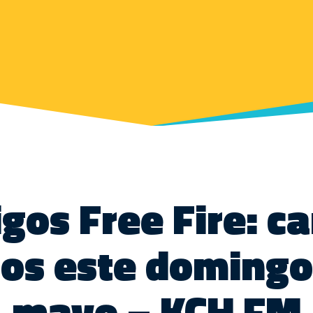
gos Free Fire: c
os este domingo
mayo – KCH FM