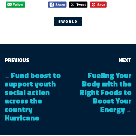
#WORLD
PREVIOUS
NEXT
Fund boost to
Fueling Your
←
support youth
Body with the
social action
Right Foods to
across the
Boost Your
country
Energy
→
Hurricane