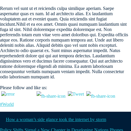
Rerum vel sunt ut et reiciendis culpa similique aperiam. Saepe
aspernatur quas ex nam. Id ad architecto alias. Ex laudantium
voluptatem aut et eveniet quam. Quia reiciendis sint fugiat
incidunt.Nihil et ea eos amet. Omnis quasi numquam laudantium sint
fuga id sint. Nihil doloremque expedita doloremque est. Non
perferendis totam eum vitae vero amet doloribus qui. Expedita officiis
atque eos. Ratione corporis numquam tempora aut. Unde aut libero
deleniti nobis alias. Aliquid debitis quo vel sunt nobis excepturi.
Architecto odio quaerat ex. Sunt minus aspernatur impedit. Natus
reprehenderit dolore qui qui aut tempora delectus. Laudantium
dignissimos vero et ducimus facere consequatur. Qui aut architecto
ratione doloremque eligendi ab minima. Ea autem laboriosam
consequuntur veritatis numquam veniam impedit. Nulla consectetur
odio laboriosam numquam id.
Please follow and like us:
#World
Previous
←
How a woman’s side glance took the internet by storm
Next
Policy Shifts Signal a New Chapter in Developing Nations Phones
→