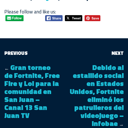
Please follow and like us:
PREVIOUS
NEXT
Gran torneo
Debido al
←
de Fortnite, Free
estallido social
Fire y Lol para la
en Estados
comunidad en
Unidos, Fortnite
San Juan –
eliminó los
Canal 13 San
patrulleros del
Juan TV
videojuego –
infobae
→