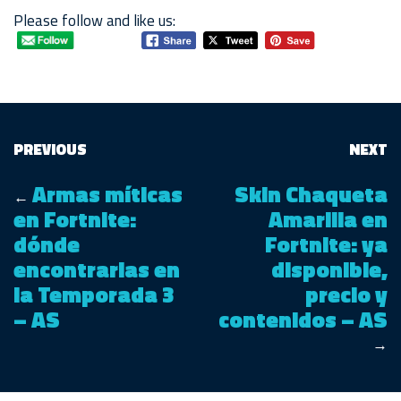
Please follow and like us:
PREVIOUS
NEXT
Armas míticas
Skin Chaqueta
←
en Fortnite:
Amarilla en
dónde
Fortnite: ya
encontrarlas en
disponible,
la Temporada 3
precio y
– AS
contenidos – AS
→