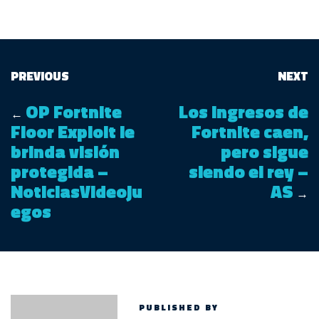
PREVIOUS
NEXT
OP Fortnite
Los ingresos de
←
Floor Exploit le
Fortnite caen,
brinda visión
pero sigue
protegida –
siendo el rey –
NoticiasVideoju
AS
→
egos
PUBLISHED BY