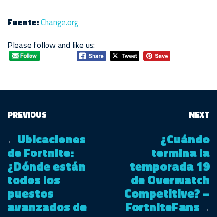
Fuente:
Change.org
Please follow and like us:
PREVIOUS
NEXT
Ubicaciones
¿Cuándo
←
de Fortnite:
termina la
¿Dónde están
temporada 19
todos los
de Overwatch
puestos
Competitive? –
avanzados de
FortniteFans
→