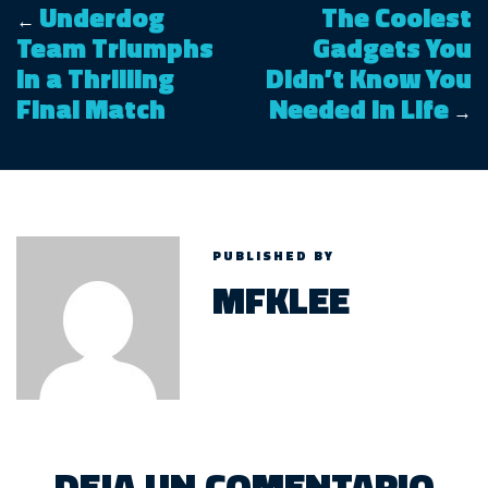
Underdog
The Coolest
←
Team Triumphs
Gadgets You
in a Thrilling
Didn’t Know You
Final Match
Needed in Life
→
PUBLISHED BY
MFKLEE
DEJA UN COMENTARIO