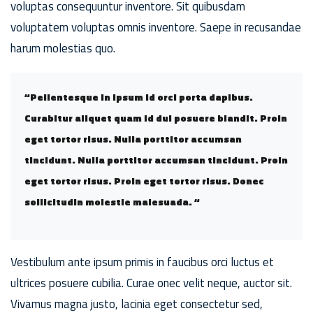
voluptas consequuntur inventore. Sit quibusdam
voluptatem voluptas omnis inventore. Saepe in recusandae
harum molestias quo.
“Pellentesque in ipsum id orci porta dapibus.
Curabitur aliquet quam id dui posuere blandit. Proin
eget tortor risus. Nulla porttitor accumsan
tincidunt. Nulla porttitor accumsan tincidunt. Proin
eget tortor risus. Proin eget tortor risus. Donec
sollicitudin molestie malesuada. “
Vestibulum ante ipsum primis in faucibus orci luctus et
ultrices posuere cubilia. Curae onec velit neque, auctor sit.
Vivamus magna justo, lacinia eget consectetur sed,