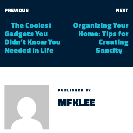
PREVIOUS
NEXT
The Coolest
Organizing Your
←
Gadgets You
Home: Tips for
Didn’t Know You
Creating
Needed in Life
Sancity
→
PUBLISHED BY
MFKLEE