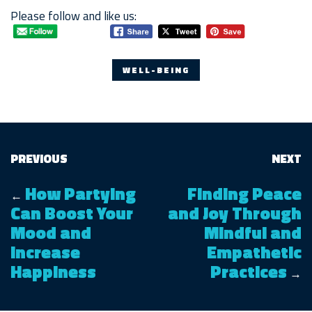
Please follow and like us:
WELL-BEING
PREVIOUS
NEXT
How Partying
Finding Peace
←
Can Boost Your
and Joy Through
Mood and
Mindful and
Increase
Empathetic
Happiness
Practices
→