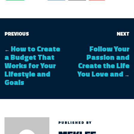
PREVIOUS
NEXT
How to Create
Follow Your
←
a Budget That
Passion and
Works for Your
Create the Life
Lifestyle and
You Love and
→
Goals
PUBLISHED BY