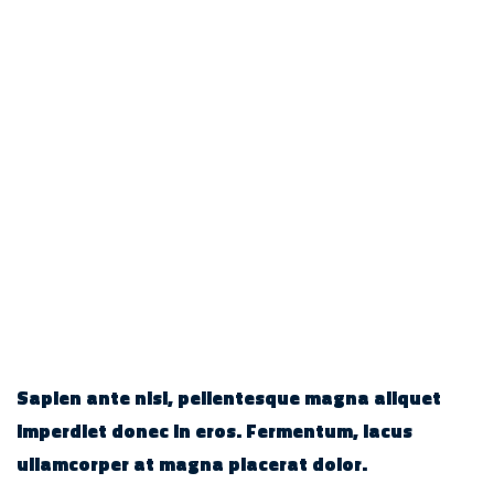
Sapien ante nisi, pellentesque magna aliquet
imperdiet donec in eros. Fermentum, lacus
ullamcorper at magna placerat dolor.