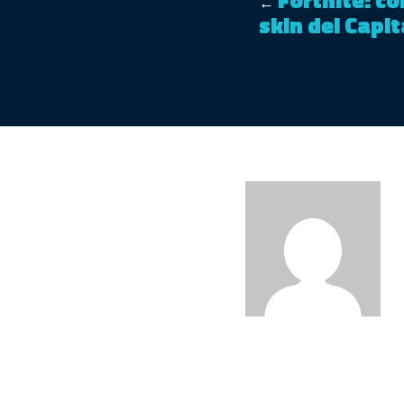
←
skin del Capi