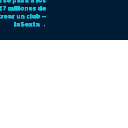
27 millones de
rear un club –
laSexta
→