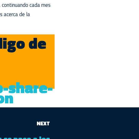
io, continuando cada mes
 acerca de la
digo de
NEXT
se pasa a los