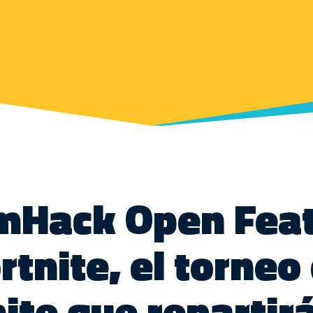
mHack Open Feat
rtnite, el torneo
ite que repartir