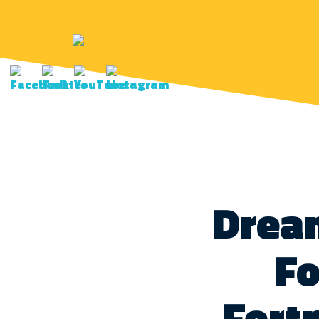
Drea
Fo
Fortn