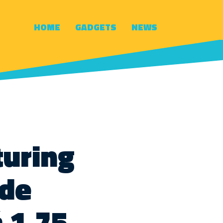
HOME
GADGETS
NEWS
uring
 de
á 1,75