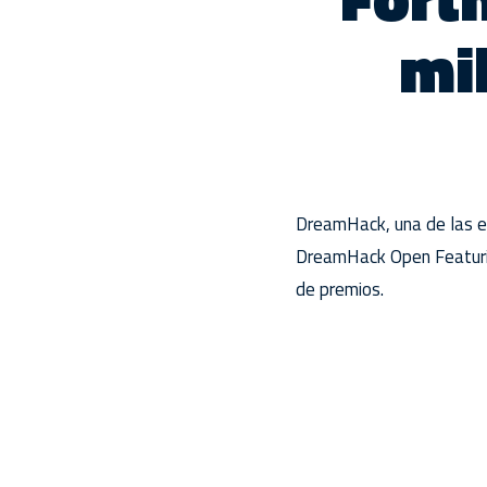
mi
DreamHack, una de las e
DreamHack Open Featurin
de premios.