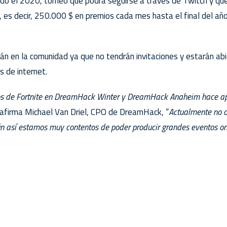
o el 2020, torneo que podrá seguirse a través de Twitch y que 
, es decir, 250.000 $ en premios cada mes hasta el final del año
án en la comunidad ya que no tendrán invitaciones y estarán ab
s de internet.
os de Fortnite en DreamHack Winter y DreamHack Anaheim hace a
 afirma Michael Van Driel, CPO de DreamHack, “
Actualmente no 
ún así estamos muy contentos de poder producir grandes eventos on