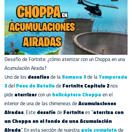
Desafío de Fortnite: ¿cómo aterrizar con un Choppa en una
Acumulación Airada?
Uno de los
desafíos
de la
Semana 3
de la
Temporada
3
del
Pase de Batalla
de
Fortnite Capítulo 2
nos
pide
aterrizar
con un
helicóptero Choppa
en el
interior de una de las chimeneas de
Acumulaciones
Airadas
. Este
desafío
de
Fortnite
es “
aterriza con
un Choppa en el fondo de una Acumulación
Airada
“. En esta sección de nuestra
guía completa
de