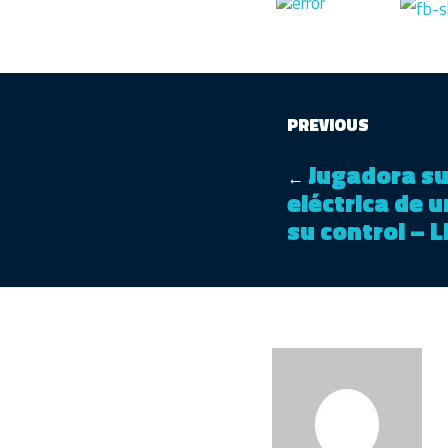
PREVIOUS
Jugadora su
←
eléctrica de u
su control – 