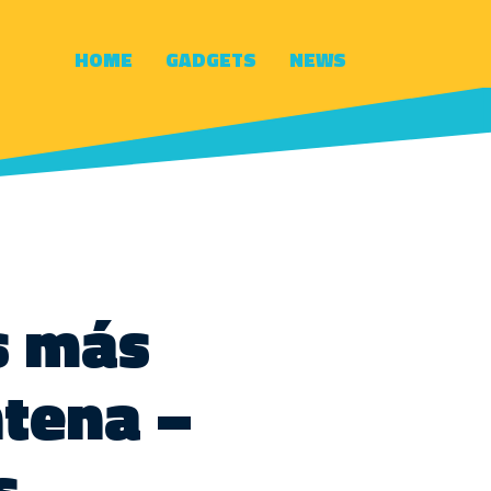
HOME
GADGETS
NEWS
s más
tena –
s