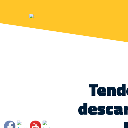
Tend
desca