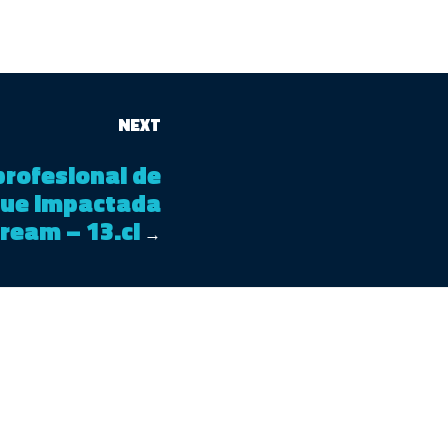
NEXT
profesional de
fue impactada
tream – 13.cl
→