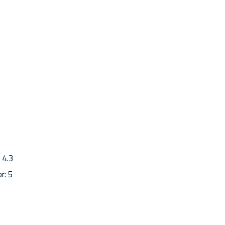
 4.3
r: 5