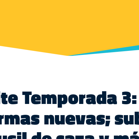
ite Temporada 3:
armas nuevas; sub
usil de caza y m