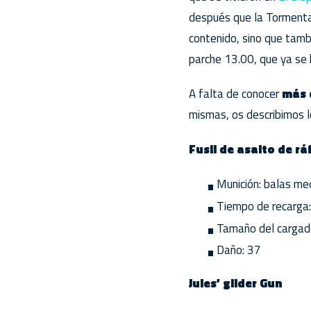
después que la Tormenta 
contenido, sino que tamb
parche 13.00, que ya se
A falta de conocer
más 
mismas, os describimos l
Fusil de asalto de r
Munición: balas me
Tiempo de recarga:
Tamaño del cargad
Daño: 37
Jules’ glider Gun