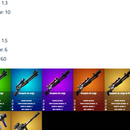
 1.3
r: 10
 1.5
r: 6
 60