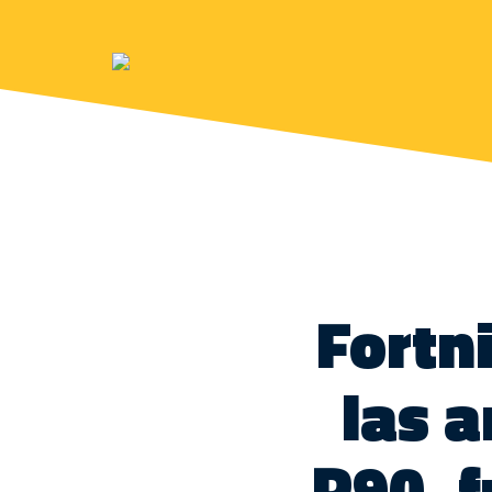
Fortn
las 
P90, f