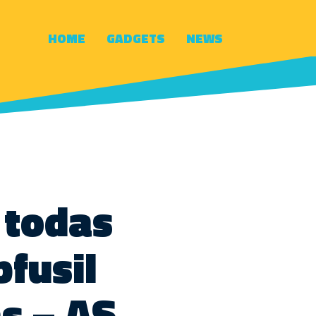
HOME
GADGETS
NEWS
 todas
fusil
ás – AS