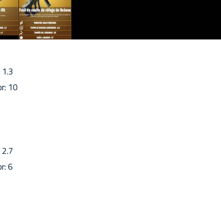
 1.3
r: 10
 2.7
r: 6