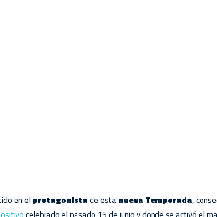
tido en el
protagonista
de esta
nueva Temporada
, conse
positivo
celebrado el pasado 15 de junio y donde se activó el ma