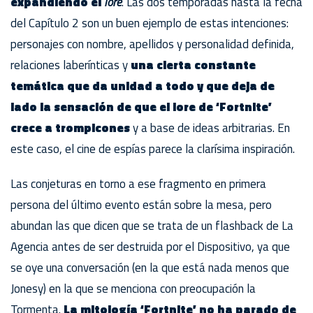
expandiendo el
lore
. Las dos temporadas hasta la fecha
del Capítulo 2 son un buen ejemplo de estas intenciones:
personajes con nombre, apellidos y personalidad definida,
relaciones laberínticas y
una cierta constante
temática que da unidad a todo y que deja de
lado la sensación de que el lore de ‘Fortnite’
crece a trompicones
y a base de ideas arbitrarias. En
este caso, el cine de espías parece la clarísima inspiración.
Las conjeturas en torno a ese fragmento en primera
persona del último evento están sobre la mesa, pero
abundan las que dicen que se trata de un flashback de La
Agencia antes de ser destruida por el Dispositivo, ya que
se oye una conversación (en la que está nada menos que
Jonesy) en la que se menciona con preocupación la
Tormenta.
La mitología ‘Fortnite’ no ha parado de