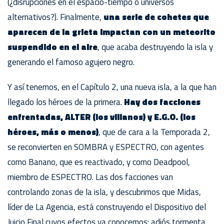
(¿disrupciones en el espacio-tiempo o universos
alternativos?). Finalmente,
una serie de cohetes que
aparecen de la grieta impactan con un meteorito
suspendido en el aire
, que acaba destruyendo la isla y
generando el famoso agujero negro.
Y así tenemos, en el Capítulo 2, una nueva isla, a la que han
llegado los héroes de la primera.
Hay dos facciones
enfrentadas, ALTER (los villanos) y E.G.O. (los
héroes, más o menos)
, que de cara a la Temporada 2,
se reconvierten en SOMBRA y ESPECTRO, con agentes
como Banano, que es reactivado, y como Deadpool,
miembro de ESPECTRO. Las dos facciones van
controlando zonas de la isla, y descubrimos que Midas,
líder de La Agencia, está construyendo el Dispositivo del
Juicio Final cuyos efectos ya conocemos: adiós tormenta,