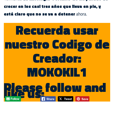
crecer en los casi tres años que lleva en pie, y
está claro que no se va a detener
ahora.
Recuerda usar
nuestro Codigo de
Creador:
MOKOKIL1
Please follow and
like us: