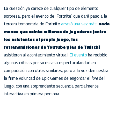
La cuestión ya carece de cualquier tipo de elemento
sorpresa, pero el evento de ‘Fortnite’ que dará paso a la
tercera temporada de Fortnite
arrasó una vez más
:
nada
menos que veinte millones de jugadores (entre
los asistentes al propio juego, las
retransmisiones de Youtube y las de Twitch)
asistieron al acontecimiento virtual.
El evento
ha recibido
algunas críticas por su escasa espectacularidad en
comparación con otros similares, pero a la vez demuestra
la firme voluntad de Epic Games de engordar el
lore
del
juego, con una sorprendente secuencia parcialmente
interactiva en primera persona.