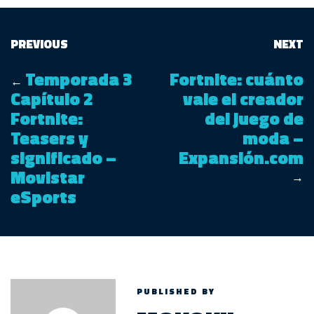
PREVIOUS
NEXT
Temporada 3
Fortnite: cuánto
←
Capítulo 2
vale el creador
Fortnite:
del juego de
Teasers y
moda –
significado –
Expansión.com
Movistar
→
eSports
PUBLISHED BY