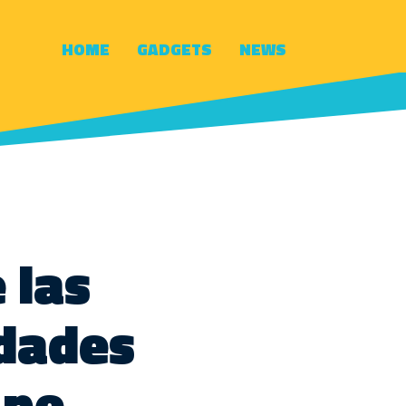
HOME
GADGETS
NEWS
 las
idades
.pe