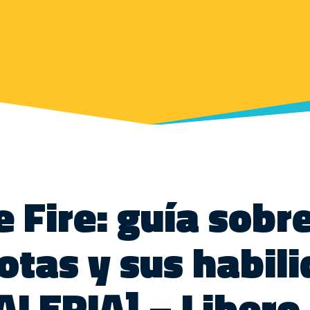
e Fire: guía sobre
tas y sus habil
ALERIA] – Libero