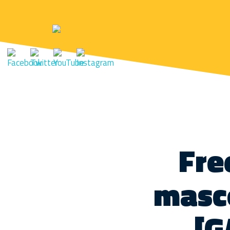
Fre
masco
[G