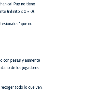
chanical Pup no tiene
e (infinito x 0 = 0).
ofesionales” que no
nto con pesas y aumenta
entario de los jugadores
recoger todo lo que ven.