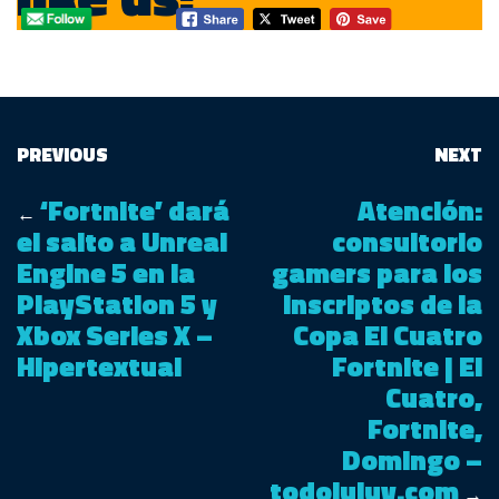
PREVIOUS
NEXT
‘Fortnite’ dará
Atención:
←
el salto a Unreal
consultorio
Engine 5 en la
gamers para los
PlayStation 5 y
inscriptos de la
Xbox Series X –
Copa El Cuatro
Hipertextual
Fortnite | El
Cuatro,
Fortnite,
Domingo –
todojujuy.com
→