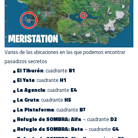
Varias de las ubicaciones en las que podemos encontrar
pasadizos secretos
El Tiburón
: cuadrante
B1
El Yate
: cuadrante
H1
La Agencia
: cuadrante
E4
La Gruta
: cuadrante
H5
La Plataforma
: cuadrante
B7
Refugio de SOMBRA: Alfa
– cuadrante
D2
Refugio de SOMBRA: Beta
– cuadrante
G4