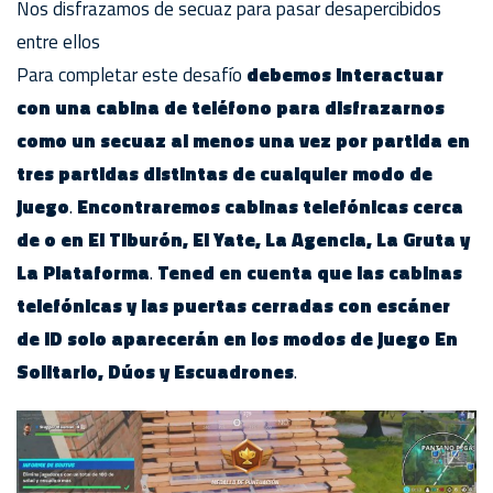
Nos disfrazamos de secuaz para pasar desapercibidos
entre ellos
Para completar este desafío
debemos interactuar
con una cabina de teléfono para disfrazarnos
como un secuaz al menos una vez por partida en
tres partidas distintas de cualquier modo de
juego
.
Encontraremos cabinas telefónicas cerca
de o en El Tiburón, El Yate, La Agencia, La Gruta y
La Plataforma
.
Tened en cuenta que las cabinas
telefónicas y las puertas cerradas con escáner
de ID solo aparecerán en los modos de juego En
Solitario, Dúos y Escuadrones
.