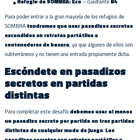
Refugio de SOMBRA: Eco
– cuadrante
B4
Para poder entrar a la gran mayoría de los refugios de
SOMBRA
tendremos que usar pasadizos secretos
escondidos en retretes portátiles o
contenedores de basura
, ya que algunos de ellos son
subterráneos y no tienen una entrada propiamente dicha.
Escóndete en pasadizos
secretos en partidas
distintas
Para completar este desafío
debemos usar al menos
un pasadizo secreto por partida en tres partidas
distintas de cualquier modo de juego
.
Los
pasadizos secretos son retretes portátiles o