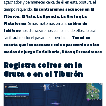
agachados y permanecer cerca de él en esta postura el
tiempo requerido.
Encontraremos secuaces en El
Tiburón, El Yate, La Agencia, La Gruta y La
Plataforma
. Si nos metemos en una
cabina de
teléfono
nos disfrazaremos como uno de ellos, lo cual
facilitará mucho el pasar desapercibidos.
Tened en
cuenta que los secuaces solo aparecerán en los
modos de juego En Solitario, Dúos y Escuadrones
.
Registra cofres en la
Gruta o en el Tiburón