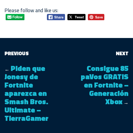
Please follow and like us:
PREVIOUS
NEXT
Piden que
Consigue 85
←
Jonesy de
paVos GRATIS
Fortnite
en Fortnite –
aparezca en
Generación
Smash Bros.
Xbox
→
Ultimate –
TierraGamer