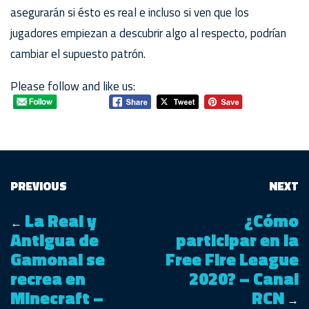
asegurarán si ésto es real e incluso si ven que los
jugadores empiezan a descubrir algo al respecto, podrían
cambiar el supuesto patrón.
Please follow and like us:
PREVIOUS
NEXT
La Real y
¿Cómo
←
Antigua de
participar en la
Gamonal se
Free Fire League
recrea en
2020? – Canal
Minecraft –
RCN
→