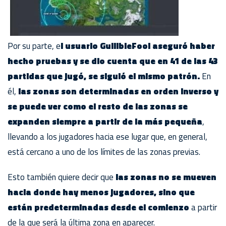
Por su parte, e
l usuario GullibleFool aseguró haber
hecho pruebas y se dio cuenta que en 41 de las 43
partidas que jugó, se siguió el mismo patrón.
En
él,
las zonas son determinadas en orden inverso y
se puede ver como el resto de las zonas se
expanden siempre a partir de la más pequeña
,
llevando a los jugadores hacia ese lugar que, en general,
está cercano a uno de los límites de las zonas previas.
Esto también quiere decir que
las zonas no se mueven
hacia donde hay menos jugadores, sino que
están predeterminadas desde el comienzo
a partir
de la que será la última zona en aparecer.