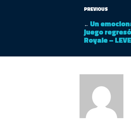
PREVIOUS
Un emocion
←
juego regresó
Royale – LEV