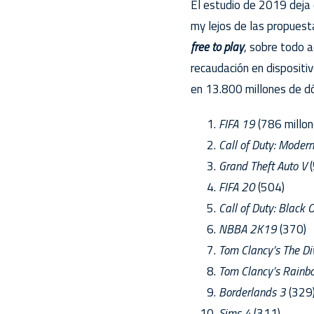
El estudio de 2019 deja 
my lejos de las propues
free to play
, sobre todo 
recaudación en dispositi
en 13.800 millones de dó
FIFA 19
(786 millon
Call of Duty: Moder
Grand Theft Auto V
(
FIFA 20
(504)
Call of Duty: Black 
NBBA 2K19
(370)
Tom Clancy’s The Di
Tom Clancy’s Rainbo
Borderlands 3
(329
Sims 4
(311)