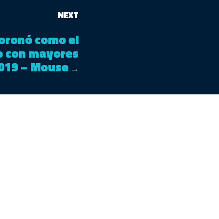
NEXT
coronó como el
o con mayores
019 – Mouse
→