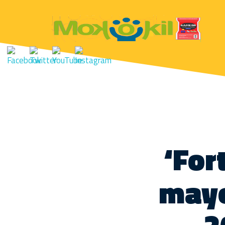
‘For
mayo