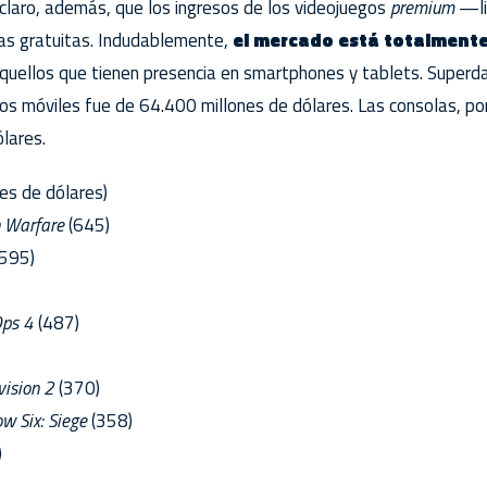
claro, además, que los ingresos de los videojuegos
premium
—li
tas gratuitas. Indudablemente,
el mercado está totalment
aquellos que tienen presencia en smartphones y tablets. Superd
vos móviles fue de 64.400 millones de dólares. Las consolas, po
lares.
es de dólares)
n Warfare
(645)
595)
Ops 4
(487)
vision 2
(370)
w Six: Siege
(358)
)