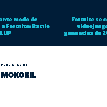
ante modo de
Fortnite se 
 a Fortnite: Battle
videojueg
ELUP
ganancias de 2
PUBLISHED BY
MOKOKIL