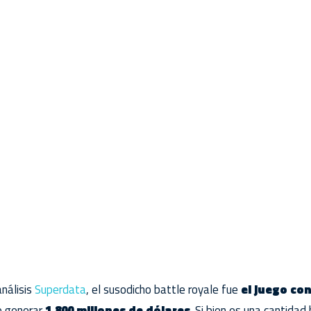
análisis
Superdata
, el susodicho battle royale fue
el juego co
o generar
1.800 millones de dólares
. Si bien es una cantida