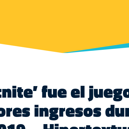
tnite’ fue el jueg
res ingresos du