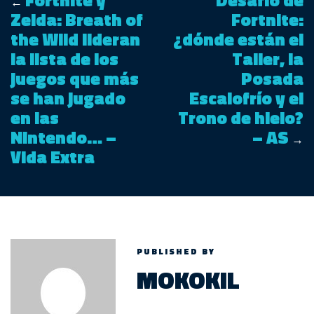
Fortnite y
Desafío de
←
Zelda: Breath of
Fortnite:
the Wild lideran
¿dónde están el
la lista de los
Taller, la
juegos que más
Posada
se han jugado
Escalofrío y el
en las
Trono de hielo?
Nintendo… –
– AS
→
Vida Extra
PUBLISHED BY
MOKOKIL