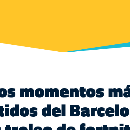
os momentos m
tidos del Barcel
 troleo de fortnit