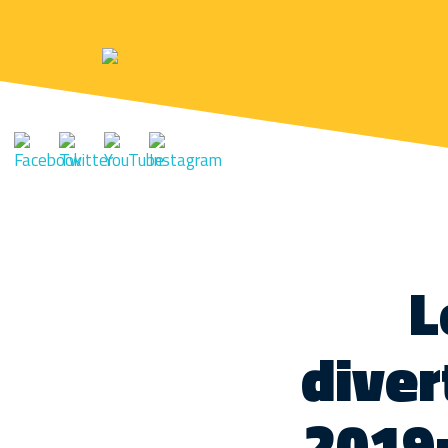
L
diver
2019: