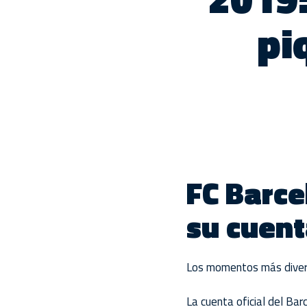
pi
FC Barce
su cuen
Los momentos más diverti
L
a cuenta oficial del Ba