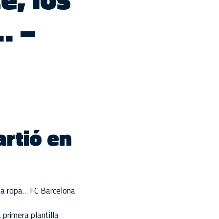
… –
rtió en
 la ropa…
FC Barcelona
primera plantilla