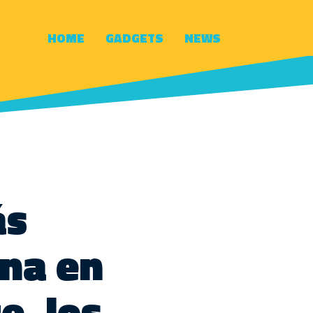
HOME
GADGETS
NEWS
ás
ona en
e, los