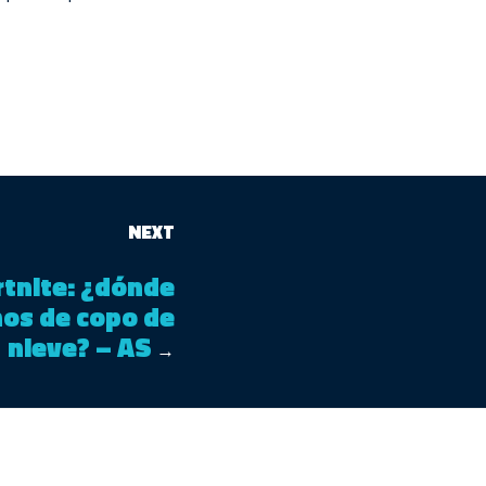
NEXT
rtnite: ¿dónde
nos de copo de
nieve? – AS
→