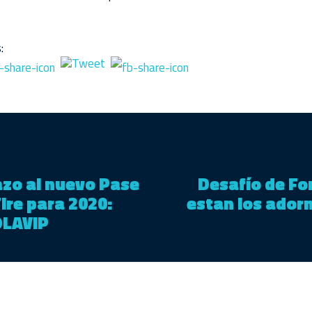
:
azo al nuevo Pase
Desafío de Fo
Fire para 2020:
estan los ador
OLAVIP