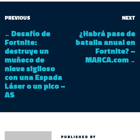
PREVIOUS
NEXT
Desafío de
¿Habrá pase de
←
Fortnite:
batalla anual en
destruye un
Fortnite? –
muñeco de
MARCA.com
→
nieve sigiloso
con una Espada
Láser o un pico –
AS
PUBLISHED BY