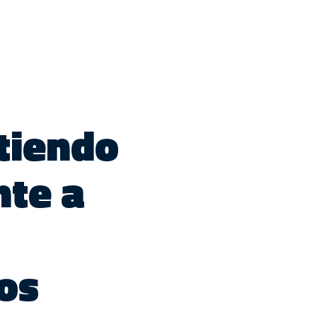
rtiendo
nte a
os