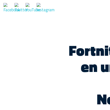
Fortni
en u
N