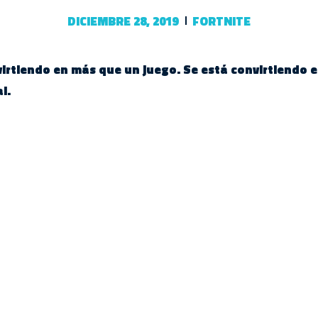
DICIEMBRE 28, 2019
FORTNITE
irtiendo en más que un juego. Se está convirtiendo en
l.