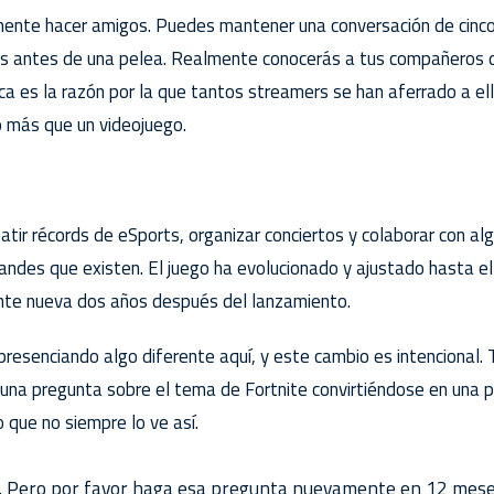
mente hacer amigos. Puedes mantener una conversación de cinco
jas antes de una pelea. Realmente conocerás a tus compañeros 
ca es la razón por la que tantos streamers se han aferrado a ell
o más que un videojuego.
tir récords de eSports, organizar conciertos y colaborar con alg
ndes que existen. El juego ha evolucionado y ajustado hasta el
te nueva dos años después del lanzamiento.
resenciando algo diferente aquí, y este cambio es intencional
una pregunta sobre el tema de Fortnite convirtiéndose en una p
o que no siempre lo ve así.
o. Pero por favor haga esa pregunta nuevamente en 12 mese