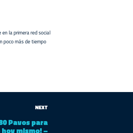
en la primera red social
 un poco más de tiempo
NEXT
80 Pavos para
e hoy mismo! –