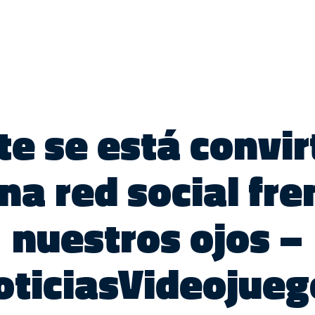
te se está convi
na red social fre
nuestros ojos –
oticiasVideojueg