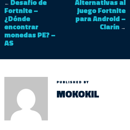
Desafío de
Alternativas al
←
Fortnite –
juego Fortnite
¿Dónde
para Android –
encontrar
Clarín
→
monedas PE? –
AS
PUBLISHED BY
MOKOKIL