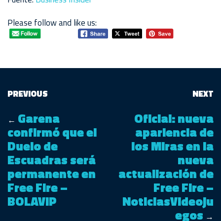
Please follow and like us:
PREVIOUS
NEXT
Garena
Oficial: nueva
←
confirmó que el
apariencia de
Duelo de
los Miras en la
Escuadras será
nueva
permanente en
actualización de
Free Fire –
Free Fire –
BOLAVIP
NoticiasVideoju
egos
→