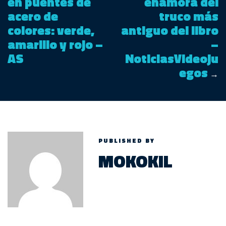
en puentes de
enamora del
acero de
truco más
colores: verde,
antiguo del libro
amarillo y rojo –
–
AS
NoticiasVideoju
egos
→
PUBLISHED BY
MOKOKIL