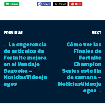
PREVIOUS
NEXT
La sugerencia
Cómo ver las
←
de artículos de
Finales de
Fortnite mejora
Fortnite
en el Vendaje
Champion
Bazooka –
Series este fin
NoticiasVideoju
de semana –
egos
NoticiasVideoju
egos
→