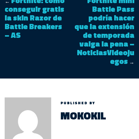
Fortnite: cómo
Fortnite mini
←
conseguir gratis
Battle Pass
la skin Razor de
podría hacer
Battle Breakers
que la extensión
– AS
de temporada
valga la pena –
NoticiasVideoju
egos
→
PUBLISHED BY
MOKOKIL