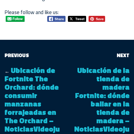
Please follow and like us:
PREVIOUS
NEXT
Ubicación de
Ubicación de la
←
Fortnite The
tienda de
Orchard: dónde
madera
consumir
Fortnite: dónde
manzanas
bailar en la
forrajeadas en
tienda de
The Orchard –
madera –
NoticiasVideoju
NoticiasVideoju