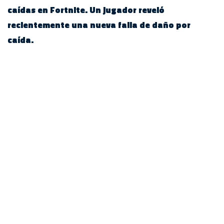
caídas en Fortnite. Un jugador reveló
recientemente una nueva falla de daño por
caída.