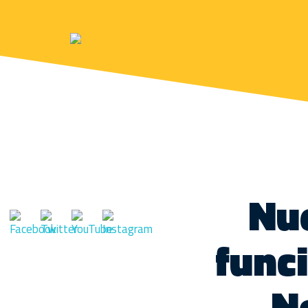
Nue
func
N