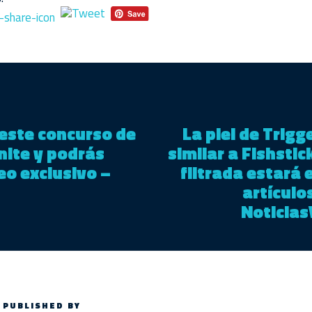
este concurso de
La piel de Trigg
nite y podrás
similar a Fishsti
eo exclusivo –
filtrada estará 
artículo
Noticias
PUBLISHED BY