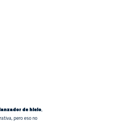
lanzador de hielo
,
rativa, pero eso no