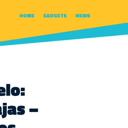
HOME
GADGETS
NEWS
elo:
jas –
os