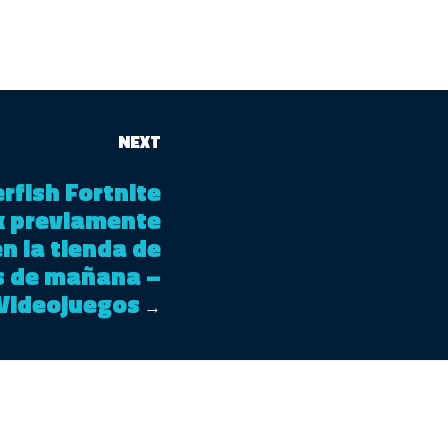
NEXT
erfish Fortnite
ck previamente
en la tienda de
s de mañana –
Videojuegos
→