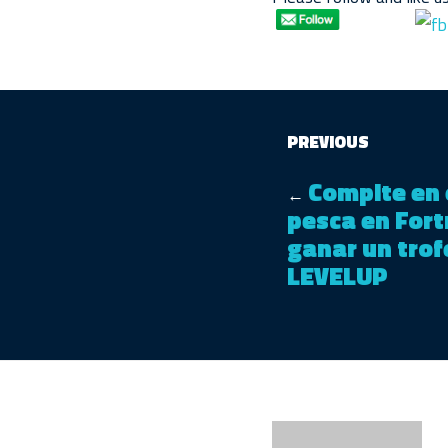
PREVIOUS
Compite en 
←
pesca en Fort
ganar un trof
LEVELUP