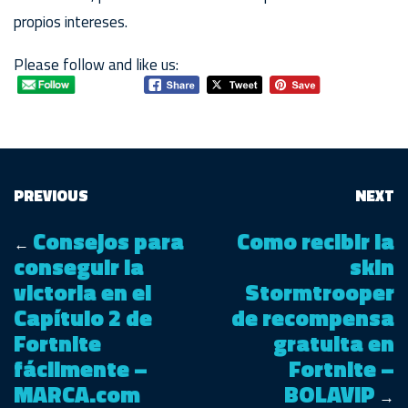
propios intereses.
Please follow and like us:
PREVIOUS
NEXT
Consejos para
Como recibir la
←
conseguir la
skin
victoria en el
Stormtrooper
Capítulo 2 de
de recompensa
Fortnite
gratuita en
fácilmente –
Fortnite –
MARCA.com
BOLAVIP
→