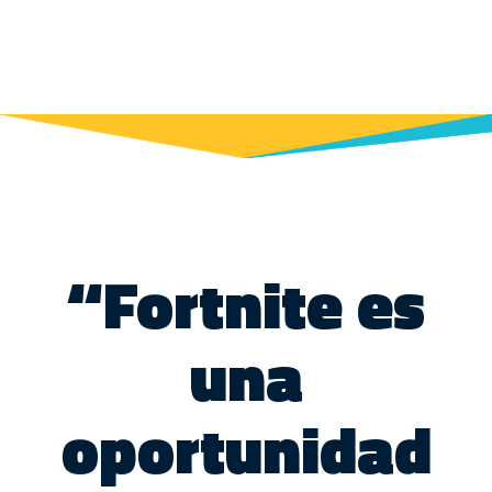
“Fortnite es
una
oportunidad