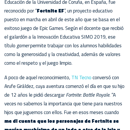
Educación de la Universidad de Coruña, en España, fue
reconocido por “
Fortnite EF
”, un proyecto educativo
puesto en marcha en abril de este año que se basa en el
exitoso juego de Epic Games. Según el docente que recibió
el galardón a la Innovación Educativa SIMO 2019, ese
título
gamer
permite trabajar con los alumnos habilidades
como la generosidad y la creatividad, además de valores
como el respeto y el juego limpio.
A poco de aquel reconocimiento,
TN Tecno
conversó con
Arufe Giráldez, cuya aventura comenzó el día en que su hijo
de 12 años le pidió descargar
Fortnite: Battle Royale
. “A
veces no sabemos la importancia que tiene para nuestros
hijos que juguemos con ellos. Fue en esos meses cuando
me di cuenta que los personajes de Fortnite se
movían muchísimo de un lado a otro de la isla y