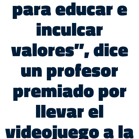
para educar e
inculcar
valores”, dice
un profesor
premiado por
llevar el
videojuego a la