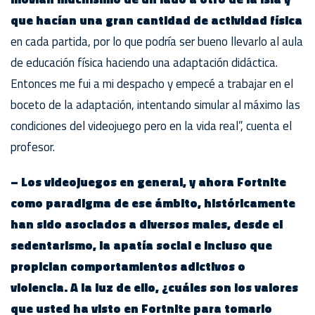
que hacían una gran cantidad de actividad física
en cada partida, por lo que podría ser bueno llevarlo al aula
de educación física haciendo una adaptación didáctica.
Entonces me fui a mi despacho y empecé a trabajar en el
boceto de la adaptación, intentando simular al máximo las
condiciones del videojuego pero en la vida real”, cuenta el
profesor.
– Los videojuegos en general, y ahora Fortnite
como paradigma de ese ámbito, históricamente
han sido asociados a diversos males, desde el
sedentarismo, la apatía social e incluso que
propician comportamientos adictivos o
violencia. A la luz de ello, ¿cuáles son los valores
que usted ha visto en Fortnite para tomarlo