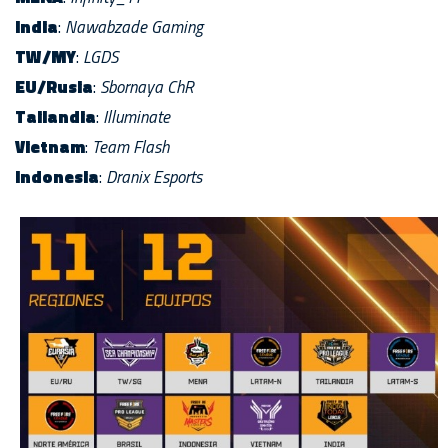
India
:
Nawabzade Gaming
TW/MY
:
LGDS
EU/Rusia
:
Sbornaya ChR
Tailandia
:
Illuminate
Vietnam
:
Team Flash
Indonesia
:
Dranix Esports