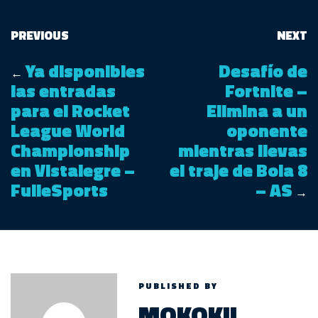
PREVIOUS
NEXT
Ya disponibles
Desafío de
←
las entradas
Fortnite –
para el Rocket
Elimina a un
League World
oponente
Championship
mientras llevas
en Vistalegre –
el traje de Bola 8
FulleSports
– AS
→
PUBLISHED BY
MOKOKIL