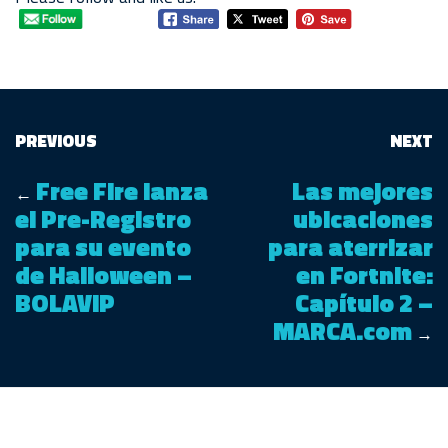
PREVIOUS
NEXT
Free Fire lanza
Las mejores
←
el Pre-Registro
ubicaciones
para su evento
para aterrizar
de Halloween –
en Fortnite:
BOLAVIP
Capítulo 2 –
MARCA.com
→