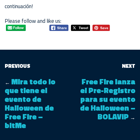
continuación!
Please follow and like us:
PREVIOUS
NEXT
Mira todo lo
Free Fire lanza
←
que tiene el
el Pre-Registro
evento de
para su evento
Halloween de
de Halloween –
Free Fire –
BOLAVIP
→
bitMe