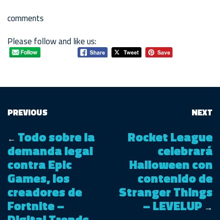
comments
Please follow and like us:
PREVIOUS
NEXT
Todo sobre la
Rocket League
←
demanda legal
celebrará
contra Epic
Halloween con
Games, los
contenido de
creadores de
Stranger Things
Fortnite –
– LEVELUP
→
Digital Trends