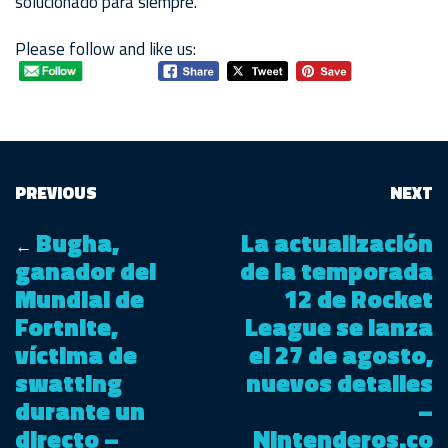
solucionado para siempre.
Please follow and like us:
PREVIOUS
NEXT
Bugha,
La actualización
←
ganador del
de la temporada
Mundial de
12 de Rocket
Fortnite,
League se lanza
víctima de
el 27 de agosto,
swatting
nuevos detalles
durante un
–
directo –
Nintenderos.co