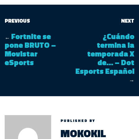
PREVIOUS
NEXT
Fortnite se
¿Cuándo
←
pone BRUTO –
termina la
Movistar
temporada X
eSports
de… – Dot
Esports Español
→
PUBLISHED BY
MOKOKIL