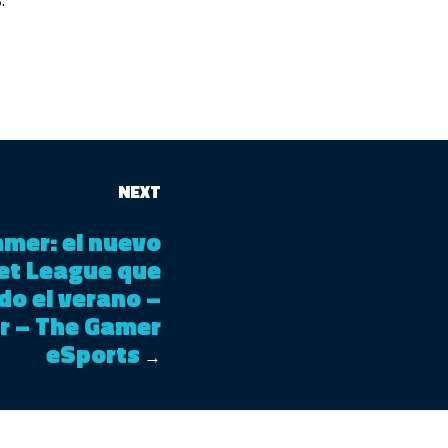
.
NEXT
mer: el nuevo
et League que
do el verano –
r – The Gamer
eSports
→