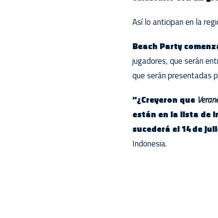
Así lo anticipan en la re
Beach Party comenzar
jugadores, que serán ent
que serán presentadas p
“¿Creyeron que
Veran
están en la lista de
sucederá el 14 de jul
Indonesia.