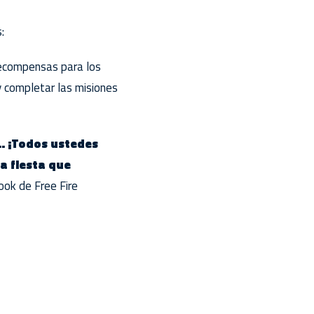
:
recompensas para los
y completar las misiones
.. ¡Todos ustedes
a fiesta que
ook de Free Fire