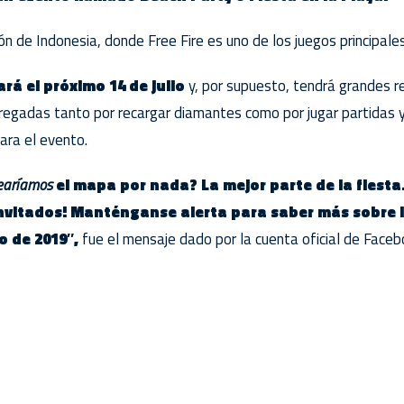
gión de Indonesia, donde Free Fire es uno de los juegos principales
á el próximo 14 de julio
y, por supuesto, tendrá grandes 
regadas tanto por recargar diamantes como por jugar partidas 
ara el evento.
earíamos
el mapa por nada? La mejor parte de la fiesta
 invitados! Manténganse alerta para saber más sobre l
io de 2019″,
fue el mensaje dado por la cuenta oficial de Faceb