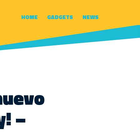
HOME
GADGETS
NEWS
 nuevo
! –