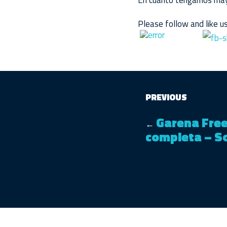
En cuanto tengamos mayo
Please follow and like us
PREVIOUS
Garena Free 
←
completa – S