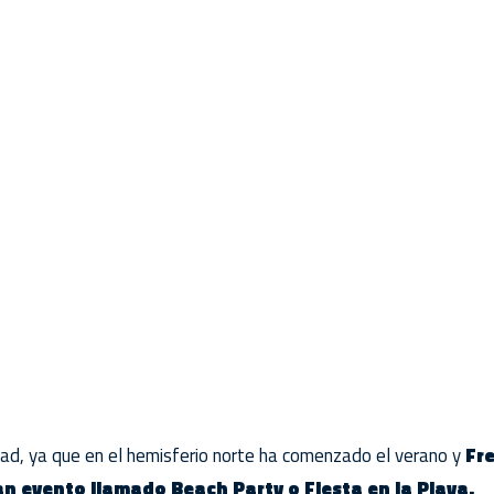
ad, ya que en el hemisferio norte ha comenzado el verano y
Fre
an evento llamado Beach Party o Fiesta en la Playa.