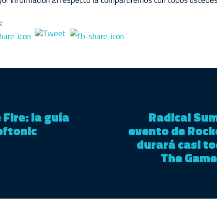
r información al respecto la compartiremos con todos ustedes
:
Fire: la guía
Radical Sum
oftonic
evento de Rock
durará casi to
The Game