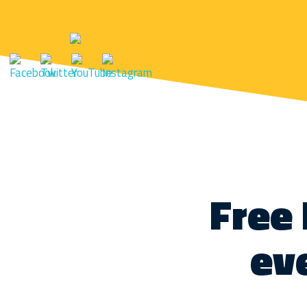
Free 
ev