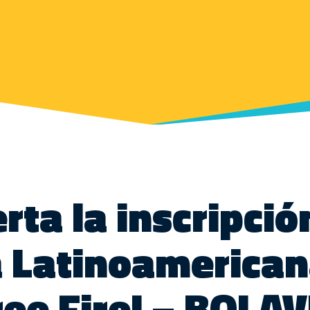
rta la inscripció
a Latinoamerican
ree Fire! – BOLAV