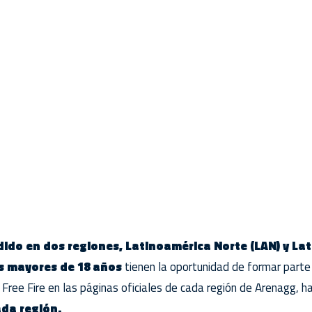
idido en dos regiones, Latinoamérica Norte (LAN) y La
s mayores de 18 años
tienen la oportunidad de formar parte
 Free Fire en las páginas oficiales de cada región de Arenagg, 
ada región.