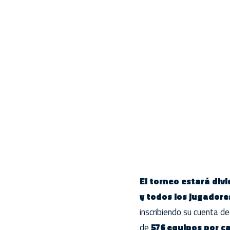
El torneo estará div
y todos los jugadore
inscribiendo su cuenta de
de
576 equipos por c