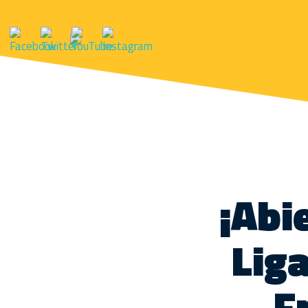
¡Abie
Lig
F