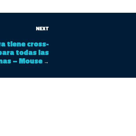
NEXT
a tiene cross-
para todas las
mas – Mouse
→