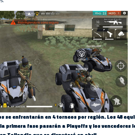
es.
os se enfrentarán en 4 torneos por región. Los 48 eq
a primera fase pasarán a Playoffs y los vencedores l