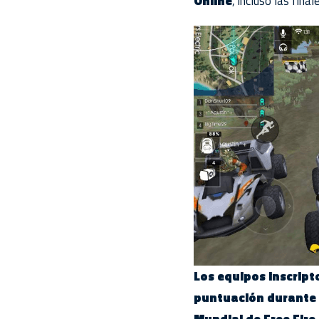
Online
, incluso las final
Los equipos inscript
puntuación durante l