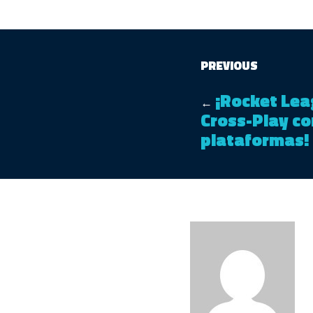
PREVIOUS
¡Rocket Lea
←
Cross-Play co
plataformas!