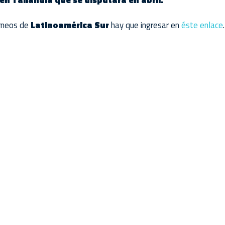
 en Tailandia que se disputará en abril.
orneos de
Latinoamérica Sur
hay que ingresar en
éste enlace
.