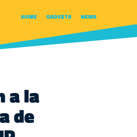
HOME
GADGETS
NEWS
n a la
a de
IP