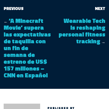
PREVIOUS
NEXT
‘A Minecraft
Wearable Tech
←
Movie’ supera
is reshaping
las expectativas
personal fitness
de taquilla con
tracking
→
un fin de
semana de
estreno de US$
157 millones –
CNN en Español
PUBLISHED BY